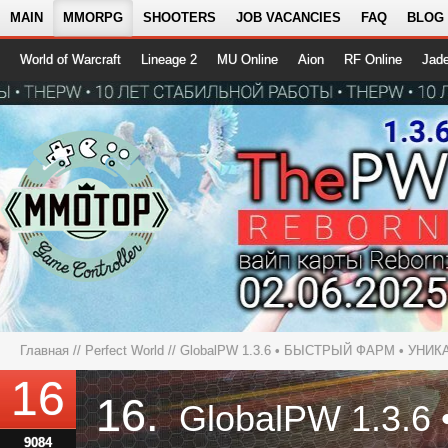
MAIN
MMORPG
SHOOTERS
JOB VACANCIES
FAQ
BLOG
World of Warcraft
Lineage 2
MU Online
Aion
RF Online
Jad
Главная
//
Perfect World
//
GlobalPW 1.3.6 • БЫСТРЫЙ ФАРМ • УН
16
16.
9084