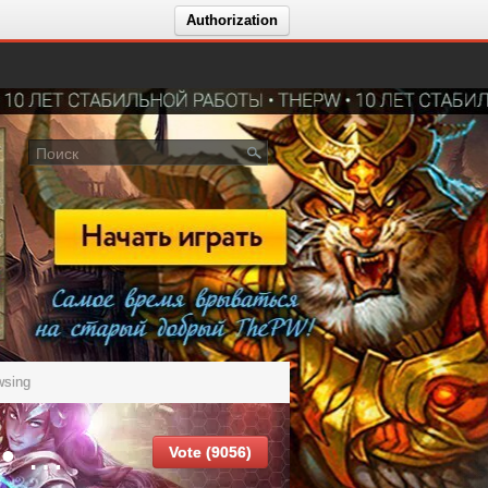
Authorization
wsing
GlobalPW 1.3.6 • NEW SERVER • HIGN ONLINE PLAYERS отзыв nevermore894
Vote (9056)