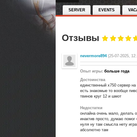
SERVER
EVENTS
VAC
Отзывы
nevermore894
(25-07-2025, 12:
Опыт игры:
больше года
Достоинства
единственный х750 сервер на 
есть знакомые то вообще пиво
твинов круг 12 и шмот
Недостатки
онлайна очень мало, делать о
инактив просто, думаю помог 
нуля ну там смысла нету игра
абсолютно там