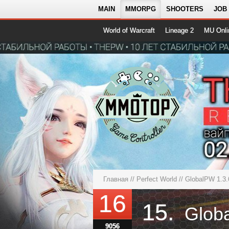
MAIN
MMORPG
SHOOTERS
JOB
World of Warcraft
Lineage 2
MU Onli
Главная
//
Perfect World
//
GlobalPW 1.
16
15.
9056