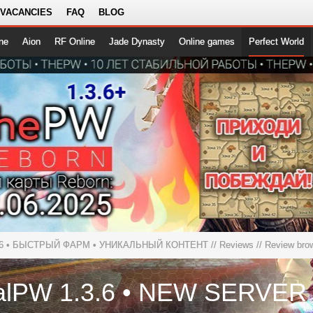
 VACANCIES
FAQ
BLOG
ne
Aion
RF Online
Jade Dynasty
Online games
Perfect World
3.6 • БЫСТРЫЙ ФАРМ • УНИКАЛЬНЫЙ КОНТЕНТ
//
Reviews
// Review bro