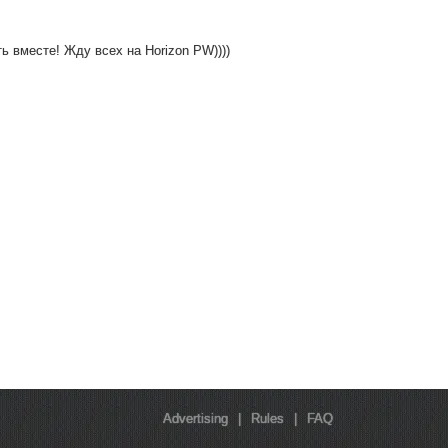
ь вместе! Жду всех на Horizon PW))))
Advertising
|
Rules
|
FAQ