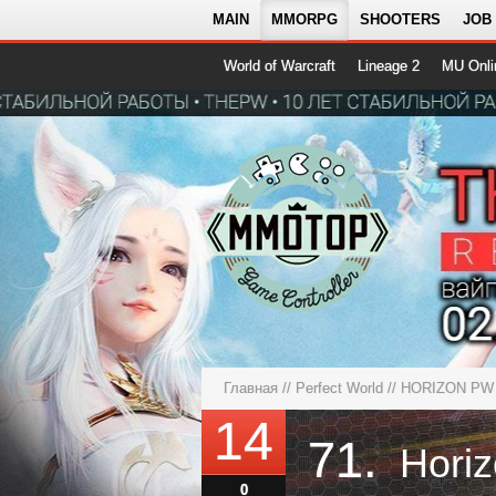
MAIN
MMORPG
SHOOTERS
JOB
World of Warcraft
Lineage 2
MU Onli
Главная
//
Perfect World
//
HORIZON PW 
14
71.
Hori
0