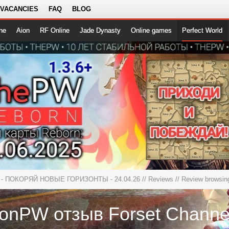
 VACANCIES
FAQ
BLOG
ne
Aion
RF Online
Jade Dynasty
Online games
Perfect World
- ПОКОРЯЙ НОВЫЕ ГОРИЗОНТЫ - 24.04.26
//
Reviews
// Review browsin
zonPW отзыв Forset Channe