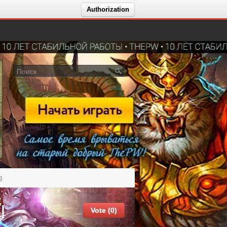
Authorization
g
l
Vote (0)