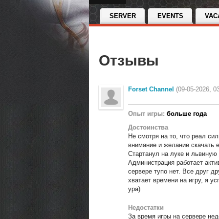
SERVER
EVENTS
VAC
Отзывы
Forset Channel
(09-05-2026, 0
Опыт игры:
больше года
Достоинства
Не смотря на то, что реал си
внимание и желание скачать е
Стартанул на луке и львиную 
Администрация работает акти
сервере тупо нет. Все друг др
хватает времени на игру, я у
ура)
Недостатки
За время игры на сервере нед