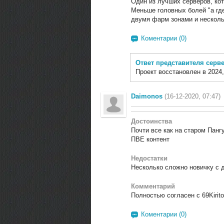
Один из лучших серверов, ко
Меньше головных болей "а гд
двумя фарм зонами и несколь
Коментарии (0)
Ответ представителя серв
Проект восстановлен в 2024,
Daimonos
(16-12-2020, 07:47)
Достоинства
Почти все как на старом Пангу
ПВЕ контент
Недостатки
Несколько сложно новичку с д
Комментарий
Полностью согласен с 69Kirito
Коментарии (0)