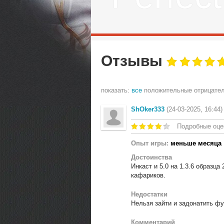
Отзывы
показать:
все
положительные
отрицате
ShOker333
(24-03-2025, 16:44)
Подробные оце
Опыт игры:
меньше месяца
Достоинства
Инкаст и 5.0 на 1.3.6 образца
кафариков.
Недостатки
Нельзя зайти и задонатить фу
Комментарий