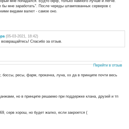
торый мне попадался. Будто офф, только намного лучше и легче.
е бы мне заработать". После череды штампованных серверов с
кими видами валют - самое оно.
ера
(05-03-2021, 18:42)
 возвращайтесь! Спасибо за отзыв.
Перейти в отзыв
, боссы, ресы, фарм, прокачка, луна, хх да в принципе почти весь
анжами, но в принципе решаемо при поддержке клана, друзей и тп
69, серв хорош, но будет жалко, если закроется (