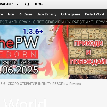
 VACANCIES
FAQ
BLOG
ne
Aion
RF Online
Jade Dynasty
Online games
Perfect World
 1.3.6 - СКОРО ОТКРЫТИЕ INFINITY REBORN
// Reviews
t World