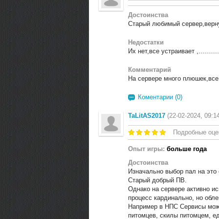
Достоинства
Старый любимый сервер,вернул
Недостатки
Их нет,все устраивает ,...........
Комментарий
На сервере много плюшек,все 
Коментарии (0)
TaLitAS2017
(22-02-2024, 09:1
Подробные оце
Опыт игры:
больше года
Достоинства
Изначально выбор пал на это 
Старый добрый ПВ.
Однако на сервере активно и
процесс кардинально, но обл
Например в НПС Сервисы можн
питомцев, скилы питомцем, е