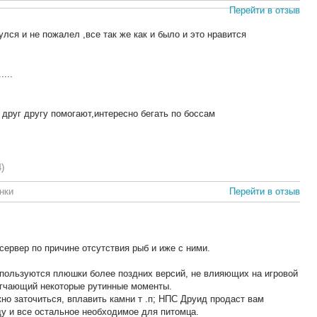
Перейти в отзыв
ся и не пожалел ,все так же как и было и это нравится
....
друг другу помогают,интересно бегать по боссам
4)
нки
Перейти в отзыв
сервер по причине отсутствия рыб и иже с ними.
спользуются плюшки более поздних версий, не влияющих на игровой
егчающий некоторые рутинные моменты.
о заточиться, вплавить камни т .п; НПС Друид продаст вам
ду и все остальное необходимое для питомца.