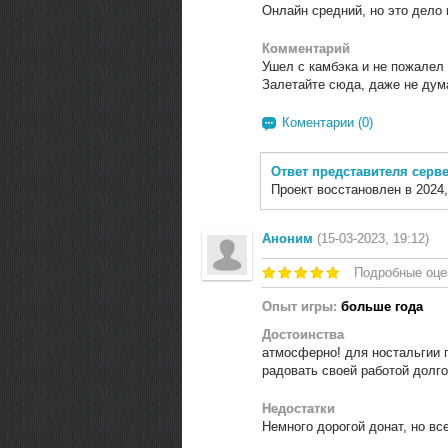
Онлайн средний, но это дело 
Комментарий
Ушел с камбэка и не пожалел
Залетайте сюда, даже не дум
Коментарии (0)
Ответ представителя серв
Проект восстановлен в 2024,
Аноним
(15-03-2023, 19:12)
Подробные оце
Опыт игры:
больше года
Достоинства
атмосферно! для ностальгии 
радовать своей работой долго
Недостатки
Немного дорогой донат, но вс