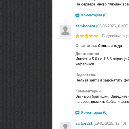
На сервере много плюшек,все 
Коментарии (0)
sambobest
(05-03-2025, 01:00)
Подробные оце
Опыт игры:
больше года
Достоинства
Инкаст и 5.0 на 1.3.6 образца
кафариков.
Недостатки
Нельзя зайти и задонатить фу
Комментарий
Вы - мои братишки. Ввведите 
на серв, ввалить бабла и фани
Коментарии (0)
sai1or321
(19-01-2025, 12:40)