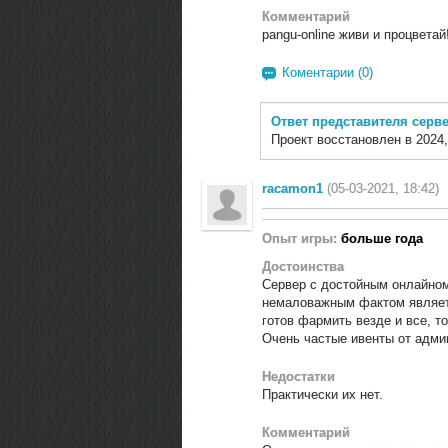
Комментарий
pangu-online живи и процветай!
Коментарии (0)
Ответ представителя серв
Проект восстановлен в 2024,
racamon1
(05-03-2021, 18:42)
Опыт игры:
больше года
Достоинства
Сервер с достойным онлайном,
немаловажным фактом является
готов фармить везде и все, т
Очень частые ивенты от адми
Недостатки
Практически их нет.
Комментарий