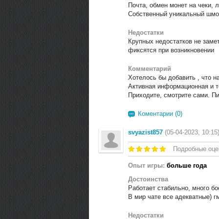
Почта, обмен монет на чеки, 
Собственный уникальный шмот
Недостатки
Крупных недостатков не заме
фиксятся при возникновении
Комментарий
Хотелось бы добавить , что н
Активная информационная и т
Приходите, смотрите сами. Пи
Коментарии (0)
svyazist857
(05-04-2023, 10:15
Подробные оце
Опыт игры:
больше года
Достоинства
Работает стабильно, много бо
В мир чате все адекватные) г
Недостатки