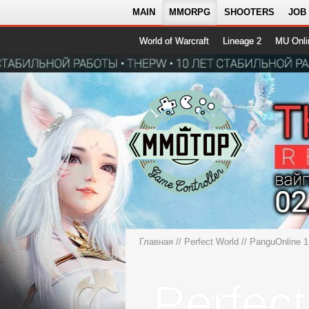
MAIN
MMORPG
SHOOTERS
JOB
World of Warcraft
Lineage 2
MU Onli
Главная
//
Perfect World
//
PanguOnline
Perfec