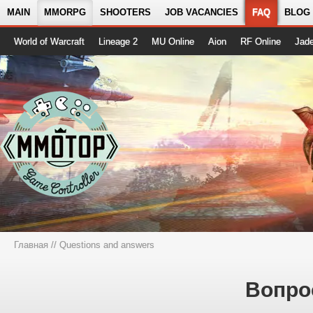
MAIN
MMORPG
SHOOTERS
JOB VACANCIES
FAQ
BLOG
World of Warcraft
Lineage 2
MU Online
Aion
RF Online
Jad
Главная
// Questions and answers
Вопро