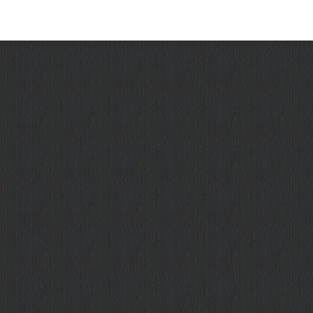
Лайфхак:
Вы можете использовать поле
«Количество то
Важно:
MMOTOP принимает платежи через надежных партнеров
3. Оплата
Выберите платежного агрегатора (CloudPayments, Enot и
провайдеру, который подтверждает нам операцию.
Важные примечания:
Если выбранный способ оплаты временно не работает или вы
Зачисление:
Голоса поступают в статистику в течение часа.
Возврат:
Услуга считается оказанной в момент зачисления гол
Голоса зачислятся проекту и отобразятся в вашей истории (раздел
случае вашей ошибки) не производится.