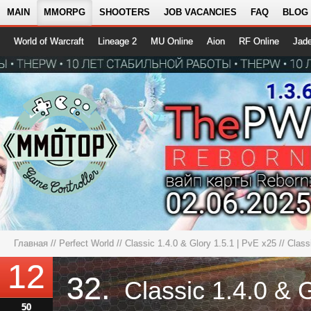
MAIN
MMORPG
SHOOTERS
JOB VACANCIES
FAQ
BLOG
World of Warcraft
Lineage 2
MU Online
Aion
RF Online
Jad
Главная
//
Perfect World
//
Classic 1.4.0 & Glory 1.5.1 | PvE x25
// Class
12
32.
50