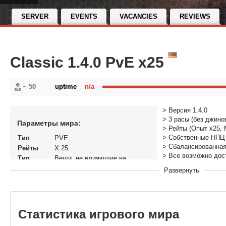
SERVER
EVENTS
VACANCIES
REVIEWS
Classic 1.4.0 PvE x25
~ 50
uptime
n/a
> Версия 1.4.0
> 3 расы (без джинов
Параметры мира:
> Рейты (Опыт х25, 
> Собственные НПЦ
Тип
PVE
> Сбалансированная
Рейты
X 25
> Все возможно дос
Тип
Вещи, не влияющие на
> Отсутствие рисов
доната
экономику
Развернуть
> Отзывчивая админ
Статус
Открытый
В рейтинге
21-07-2021, 12:20
с
Перенос
Да
Статистика игрового мира
кланов
Теги
pvp, classic, pve, 1.3.6,