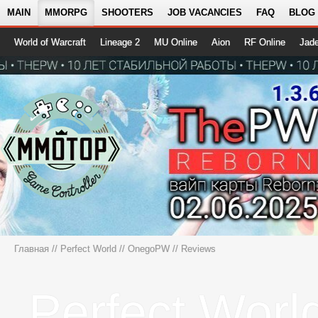
MAIN
MMORPG
SHOOTERS
JOB VACANCIES
FAQ
BLOG
World of Warcraft
Lineage 2
MU Online
Aion
RF Online
Jad
Главная
//
Perfect World
//
OnegoPW
// Reviews
Perfect Worl