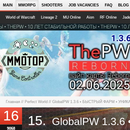
MAIN
MMORPG
SHOOTERS
JOB VACANCIES
FAQ
BLOG
World of Warcraft
Lineage 2
MU Online
Aion
RF Online
Jad
Главная
//
Perfect World
//
GlobalPW 1.3.6 • БЫСТРЫЙ ФАРМ • УН
16
15.
9068