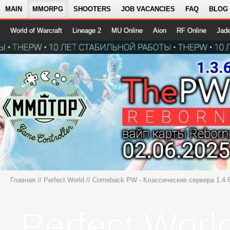
MAIN
MMORPG
SHOOTERS
JOB VACANCIES
FAQ
BLOG
World of Warcraft
Lineage 2
MU Online
Aion
RF Online
Jad
Главная
//
Perfect World
//
Comeback PW - Классические сервера 1.4.6 
Perfect Worl