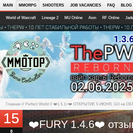
MAIN
MMORPG
SHOOTERS
JOB VACANCIES
FAQ
BLOG
World of Warcraft
Lineage 2
MU Online
Aion
RF Online
Jad
Главная
//
Perfect World
//
❤️1.5.1+❤️ ОТКРЫТИЕ 5 ИЮНЯ, GO на ОБ
15
❤️FURY 1.4.6❤️ отзыв
0