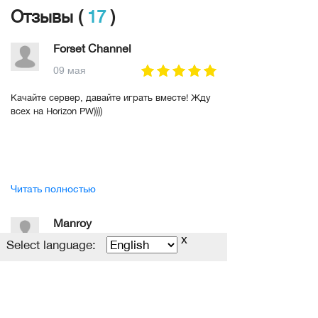
— Стабильная работа сервера
Отзывы (
17
)
— Регулярные и качественные обновления
— Уникальные разработки
— Поддержка игроков 24/7
Forset Channel
В рейтинге с
09-04-2026, 15:13
09 мая
Переходов
7801
Качайте сервер, давайте играть вместе! Жду
всех на Horizon PW))))
Читать полностью
Manroy
x
Select language:
04 мая
Единственный недостаток это мало людей, но
это поправимо я думаю, в целом сервер
приятный