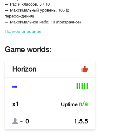
— Рас и классов: 5 / 10
— Максимальный уровень: 105 (2
перерождения)
— Максимальное небо: 10 (призрачное)
— Цепочки титулов: 32
Полное описание
— Канал души: 7 кругов (с отображением в
статистике)
— Изучение умений: бесплатно до 10ур
Game worlds:
— Клиент: x64
⚡️ Производительность:
Horizon
— Многопоточная оптимизация клиента
— Поддержка DX9
— Высокий FPS и стабильная работа даже в
массовых событиях
🗡 Снаряжение:
x1
n/a
Uptime
— Доступен второй грейд Р8 и Р9
— Оружие: Р8Р2, Р9Р2, ЦГД, РЦГД
— Камни: 2ПА, 2ПЗ
~ 0
1.5.5
— Финальные карты: S класс
🌟 Особенности: