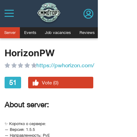
Server
Events
Job vacancies
Reviews
HorizonPW
https://pwhorizon.com/
51
Vote (0)
About server:
✨ Коротко о сервере:
— Версия: 1.5.5
— Направленность: PvE