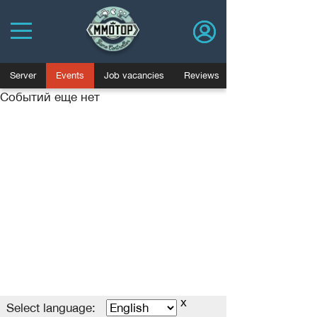
Server
Events
Job vacancies
Reviews
Событий еще нет
Политика конфиденциальности
Пользовательское соглашение
Advertising
Договор оферты
База знаний
Job vacancies
Blog
x
MMOTOP.ru © 2006-2025
Select language
Select language: