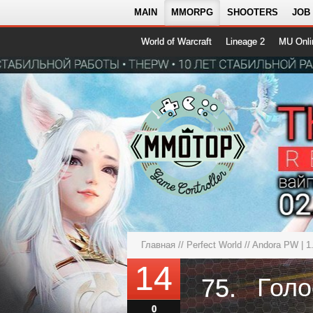
MAIN
MMORPG
SHOOTERS
JOB
World of Warcraft
Lineage 2
MU Onli
Главная
//
Perfect World
//
Andora PW | 
14
75.
0