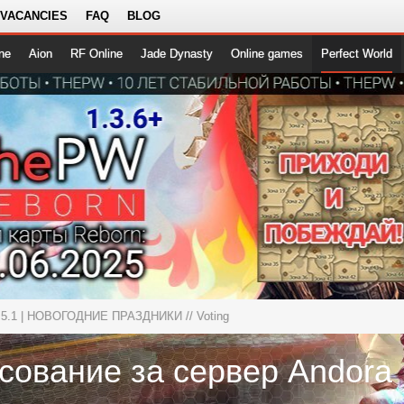
 VACANCIES
FAQ
BLOG
ne
Aion
RF Online
Jade Dynasty
Online games
Perfect World
1.5.1 | НОВОГОДНИЕ ПРАЗДНИКИ
// Voting