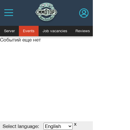
Server
Events
Job vacancies
Reviews
Событий еще нет
Политика конфиденциальности
Пользовательское соглашение
Advertising
Договор оферты
База знаний
Job vacancies
Blog
x
MMOTOP.ru © 2006-2025
Select language
Select language: