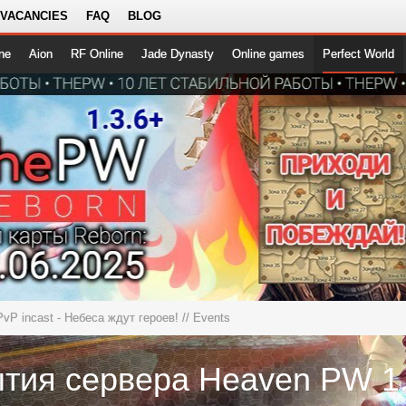
 VACANCIES
FAQ
BLOG
ne
Aion
RF Online
Jade Dynasty
Online games
Perfect World
PvP incast - Небеса ждут героев!
// Events
тия сервера Heaven PW 1.