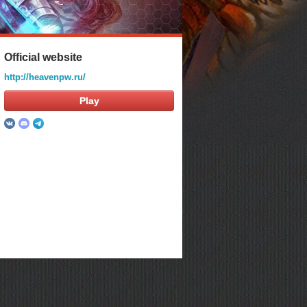
Official website
http://heavenpw.ru/
Play