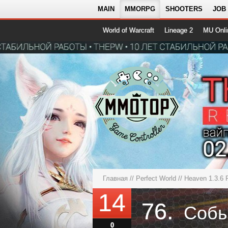
MAIN
MMORPG
SHOOTERS
JOB
World of Warcraft
Lineage 2
MU Onli
Главная
//
Perfect World
//
Heaven 1.3.6 
14
76.
Собы
0