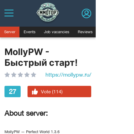
Server
Events
Job vacancies
Reviews
MollyPW -
Быстрый старт!
https://mollypw.ru/
27
Vote (114)
About server:
MollyPW — Perfect World 1.3.6