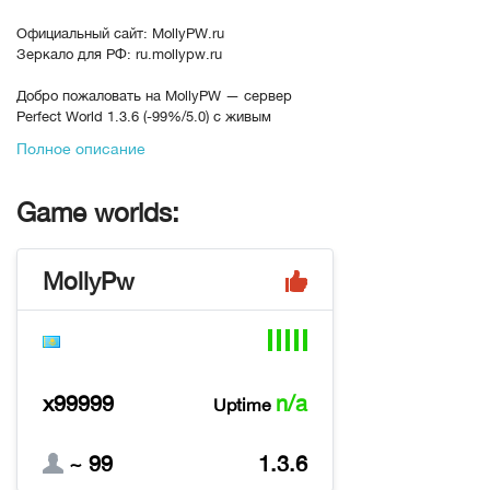
Официальный сайт: MollyPW.ru
Зеркало для РФ: ru.mollypw.ru
Добро пожаловать на MollyPW — сервер
Perfect World 1.3.6 (-99%/5.0) с живым
комьюнити и уникальными фишками, которые
Полное описание
делают игру по-настоящему удобной.
💎Количество рас - 3 , классов - 6
Game worlds:
💎Пение - 99%
💎Скорость атаки - вар, танк 5.0, лук 4.0
💎Стартовый уровень - 105
MollyPw
💎Максимальный уровень – 115
💎Финальные камни - 15 вынки
💎Заточка +12 со старта
💎Финальное снаряжение делится на
подклассы.
x99999
n/a
Uptime
Мы собрали всё, что нужно для комфортной
игры:
💥Имеется «Шифт» предметов
~ 99
1.3.6
💥Карманный магазин с базово необходимыми