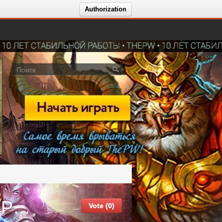
Authorization
PanguOnline 1.3.6 - СКОРО ОТКРЫТИЕ INFINITY REBORN!
Vote (0)