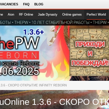
 VACANCIES
FAQ
BLOG
ne
Aion
RF Online
Jade Dynasty
Online games
Perfect World
 1.3.6 - СКОРО ОТКРЫТИЕ INFINITY REBORN