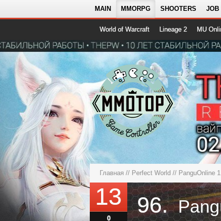
MAIN
MMORPG
SHOOTERS
JOB
World of Warcraft
Lineage 2
MU Onli
Главная
//
Perfect World
// PanguOnline
13
96.
0