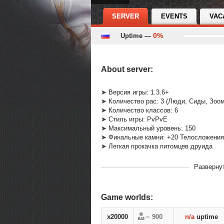
SERVER
EVENTS
VAC
0%
Uptime —
About server:
➤ Версия игры: 1.3.6+
➤ Количество рас: 3 (Люди, Сиды, Зоо
➤ Количество классов: 6
➤ Стиль игры: PvPvE
➤ Максимальный уровень: 150
➤ Финальные камни: +20 Телосложения
➤ Легкая прокачка питомцев друида
В рейтинге с
26-02-2023, 20:08
Разверну
Переходов
34495
Теги
PanguOnline 1.3.6 pa
Game worlds:
x20000
~ 900
n/a
uptime