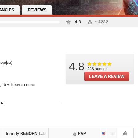
ANCIES
REVIEWS
4.8
~ 4232
морфы)
4.8
236 оценок
LEAVE A REVIEW
, -6% Время пения
ть
nguonline PanguLegend pangu
Infinity REBORN 1.3.6
PVP