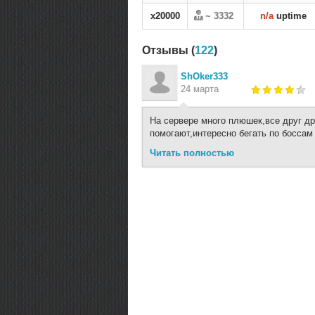
x20000
~ 3332
n/a
uptime
Отзывы (
122
)
ShOker333
24 марта
На сервере много плюшек,все друг др
помогают,интересно бегать по боссам
Читать полностью