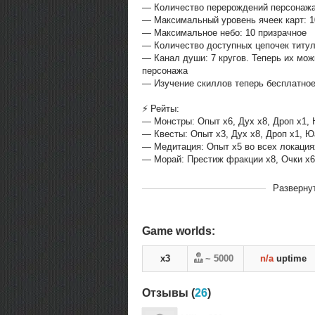
— Количество перерождений персонажа
— Максимальный уровень ячеек карт: 1
— Максимальное небо: 10 призрачное
— Количество доступных цепочек титул
— Канал души: 7 кругов. Теперь их мож
персонажа
— Изучение скиллов теперь бесплатное
⚡️ Рейты:
— Монстры: Опыт x6, Дух x8, Дроп x1,
— Квесты: Опыт x3, Дух x8, Дроп x1, Ю
— Медитация: Опыт x5 во всех локация
— Морай: Престиж фракции x8, Очки x6
В рейтинге с
30-11-2024, 16:12
Разверну
Переходов
126240
Теги
asgard.pw aasga
Game worlds:
x3
~ 5000
n/a
uptime
Отзывы (
26
)