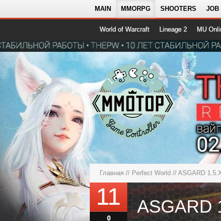
MAIN
MMORPG
SHOOTERS
JOB
World of Warcraft
Lineage 2
MU Onli
Главная
//
Perfect World
// ASGARD 1.5
11
0