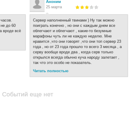
Аноним
25 марта
 часов.
Сервер наполненный твинами ) Ну так можно
не до 60
поиграть конечно , но они с каждым днем все
а вроде всё
облегчают и облегчают , какие-то безумные
марафоны чуть ли не каждую неделю. Мне
нравится ,что они говорят ,что они топ сервер 23
года , но от 23 года прошло то всего 3 месяца , а
серву вообще вроде два , когда серв только
открылся всегда обычно куча народу залетает ,
так что это особо не показатель.
Читать полностью
Событий еще нет