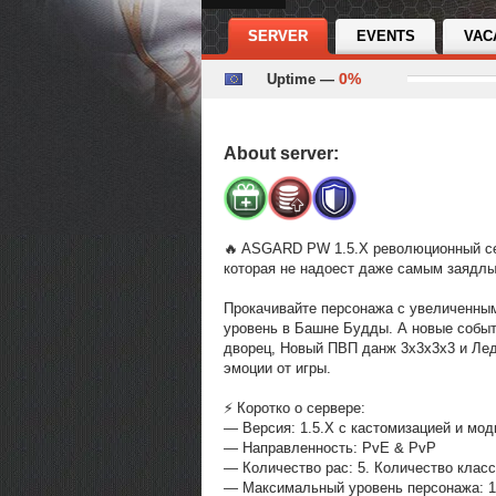
SERVER
EVENTS
VAC
0%
Uptime —
About server:
🔥 ASGARD PW 1.5.X революционный се
которая не надоест даже самым заядлым
Прокачивайте персонажа с увеличенны
уровень в Башне Будды. А новые событ
дворец, Новый ПВП данж 3x3x3x3 и Лед
эмоции от игры.
⚡️ Коротко о сервере:
— Версия: 1.5.X с кастомизацией и мод
— Направленность: PvE & PvP
— Количество рас: 5. Количество класс
— Максимальный уровень персонажа: 1