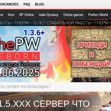
 VACANCIES
FAQ
BLOG
ne
Aion
RF Online
Jade Dynasty
Online games
Perfect World
.XXX СЕРВЕР ЧТО ВОЗБУЖДАЕТ
ASGARD 1.5.XXX СЕРВЕР ЧТО ВОЗБУЖДАЕТ