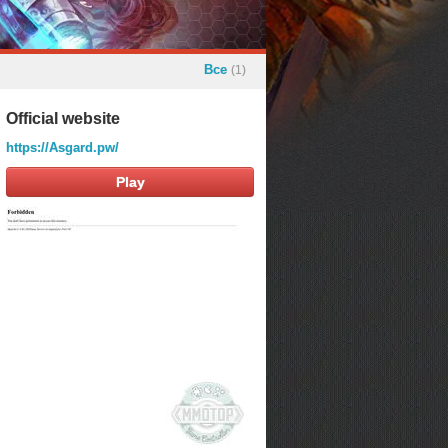
Все
(1)
Official website
https://Asgard.pw/
Play