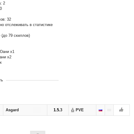
: 2
0
ов: 32
но отслеживать в статистике
 (до 79 скиллов)
 Юани x1
ани x2
х
ть
rd pw
асгард
Asgard
1.5.3
PVE