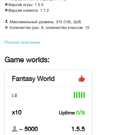
🌟Версия игры: 1.5.5
🌟Версия клиента: 1.7.2
🔝 Максимальный уровень: 315 (105, 2рб)
🎯 Количество рас: 6, количество классов: 15
🚀 В игру добавлены новые классы:
Полное описание
Стрелок
Паладин
Game worlds:
Странник
🛡️ Финальное снаряжение: Р8Р2, Р9Р2
Fantasy World
🔫 Финальное оружие: Р8Р2, РЦГД, Дом.
оружие
⚔️ Финальный грейд дом. оружия: Показатель
атаки 50 (На оружии возможен только один
вид уникальной характеристики: "Яростный
бог" или "Дух огня")
x10
n/a
Uptime
💎 Финальные камни: 1 па, 2 пз, 12 тела
🗺️ Финальные карты: S
~ 5000
1.5.5