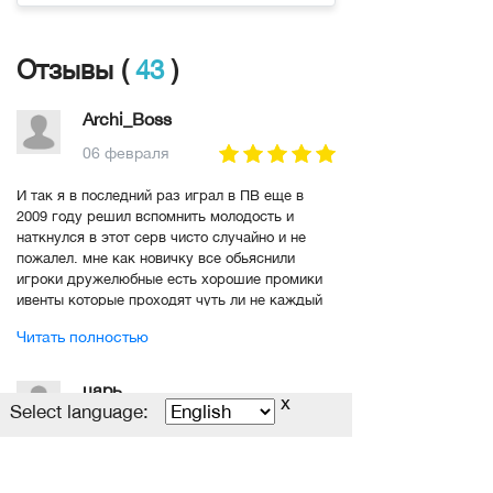
💾 На диске вырезана статистика "Боевой
Дух"
☁️ Максимальное небо: Призрачное небо
Отзывы (
43
)
🔔 Важно: Боевой дух не начисляется за
прокачку уровня небес.
Archi_Boss
✨Серверные рейты:✨
06 февраля
🔥 Монстры:
И так я в последний раз играл в ПВ еще в
2009 году решил вспомнить молодость и
Опыт: х10
наткнулся в этот серв чисто случайно и не
Дух: х10
пожалел. мне как новичку все обьяснили
Юани: х0
игроки дружелюбные есть хорошие промики
ивенты которые проходят чуть ли не каждый
⚔️ Квесты:
час . У сервера есть будущее и Она БУДЕТ
Читать полностью
ЖИТЬ !
Опыт: х5
Дух: х10
царь
x
Юани: х1
Select language:
15 января
🧘 Медитация: х5
🌌 Глубокая медитация: х7
Всем привет, советую присмотреться к этому
🌊 Морай: х3
проекту, думаю проживёт длительное время,