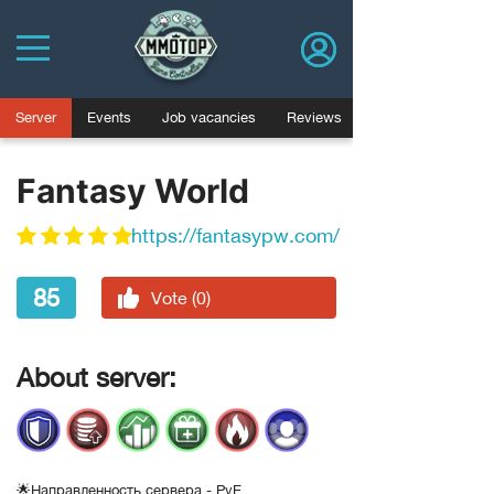
Server
Events
Job vacancies
Reviews
Fantasy World
https://fantasypw.com/
85
Vote (0)
About server:
🌟Направленность сервера - PvE